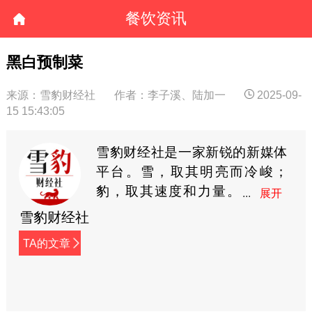
餐饮资讯
黑白预制菜
来源：雪豹财经社
作者：李子溪、陆加一
2025-09-
15 15:43:05
雪豹财经社是一家新锐的新媒体
平台。雪，取其明亮而冷峻；
豹，取其速度和力量。
愿以真实、冷静、客观
雪豹财经社
之笔触，呈现复杂商业社会的一
TA的文章
个个小切片。每天，我们通过各
种形式的资讯产品，覆盖上百家
公司和行业的最新动态，
faster、deeper and wiser. 帮助