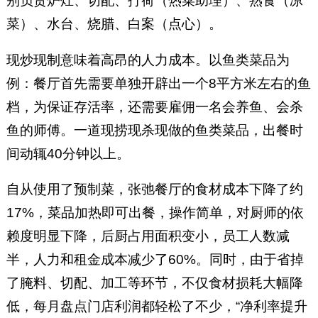
别负责炉灶、切配、打荷（热菜助理）、熟食（凉
菜）、水台、烧腊、白案（点心）。
现炒现制意味着高昂的人力成本。以鱼类菜品为
例：餐厅首先需要单独开辟出一个8平方米左右的鱼
档，为保证存活率，还需要雇佣一名会养鱼、会杀
鱼的师傅。一道现捞现杀现做的鱼类菜品，出餐时
间动辄40分钟以上。
自从使用了预制菜，张弛餐厅的食材成本下降了约
17%，菜品加热即可出餐，操作简单，对厨师的依
赖度明显下降，后厨占用面积变小，员工人数减
半，人力和租金成本减少了60%。同时，由于省掉
了腌料、切配、加工等环节，不仅食材损耗大幅降
低，每月盘点门店利润都轻松了不少，“净利率提升