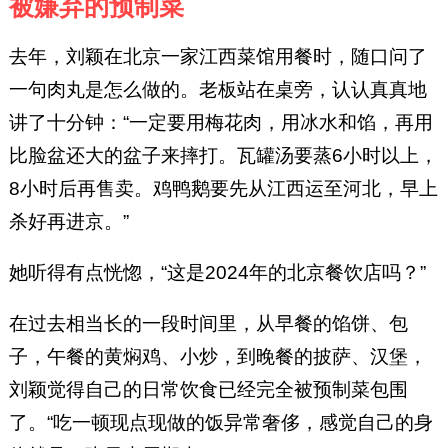
被嫌弃的预制菜
去年，刘颖在北京一家江西菜馆用餐时，随口问了
一句肉丸是怎么做的。老板站在桌旁，认认真真地
讲了十分钟：“一定要用梅花肉，用冰水和馅，再用
比脸盆还大的盆子来摔打。瓦罐汤要蒸6小时以上，
8小时后再售卖。鸡鸭鹅要先从江西运至河北，早上
杀好再进京。”
她听得有点恍惚，“这是2024年的北京餐饮店吗？”
在过去相当长的一段时间里，从早餐的馅饼、包
子，午餐的黄焖鸡、小炒，到晚餐的披萨、汉堡，
刘颖觉得自己的日常饮食已经完全被预制菜包围
了。“吃一顿现点现做的饭异常奢侈，感觉自己的身