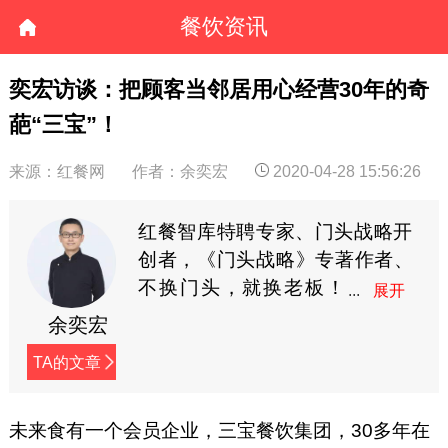
餐饮资讯
奕宏访谈：把顾客当邻居用心经营30年的奇
葩“三宝”！
来源：红餐网
作者：余奕宏
2020-04-28 15:56:26
红餐智库特聘专家、门头战略开
创者，《门头战略》专著作者、
不换门头，就换老板！
黑马会特聘加速教练、
余奕宏
中国餐饮1000家知名品牌门头战
TA的文章
略导师。公众号：奕宏品类观
（xingzheyh)
未来食有一个会员企业，三宝餐饮集团，30多年在