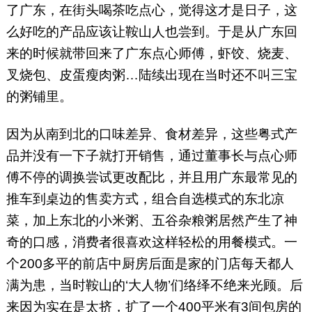
了广东，在街头喝茶吃点心，觉得这才是日子，这
么好吃的产品应该让鞍山人也尝到。于是从广东回
来的时候就带回来了广东点心师傅，虾饺、烧麦、
叉烧包、皮蛋瘦肉粥…陆续出现在当时还不叫三宝
的粥铺里。
因为从南到北的口味差异、食材差异，这些粤式产
品并没有一下子就打开销售，通过董事长与点心师
傅不停的调换尝试更改配比，并且用广东最常见的
推车到桌边的售卖方式，组合自选模式的东北凉
菜，加上东北的小米粥、五谷杂粮粥居然产生了神
奇的口感，消费者很喜欢这样轻松的用餐模式。一
个200多平的前店中厨房后面是家的门店每天都人
满为患，当时鞍山的‘大人物’们络绎不绝来光顾。后
来因为实在是太挤，扩了一个400平米有3间包房的