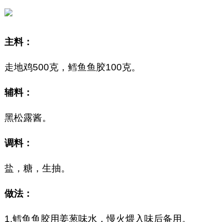
主料：
走地鸡500克，鳕鱼鱼胶100克。
辅料：
黑松露酱。
调料：
盐，糖，生抽。
做法：
1.鳕鱼鱼胶用姜葱味水，慢火煨入味后备用。