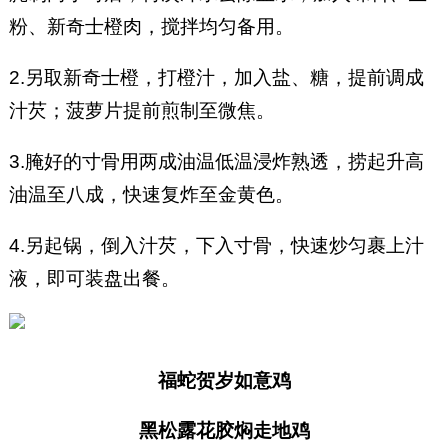
粉、新奇士橙肉，搅拌均匀备用。
2.另取新奇士橙，打橙汁，加入盐、糖，提前调成
汁芡；菠萝片提前煎制至微焦。
3.腌好的寸骨用两成油温低温浸炸熟透，捞起升高
油温至八成，快速复炸至金黄色。
4.另起锅，倒入汁芡，下入寸骨，快速炒匀裹上汁
液，即可装盘出餐。
福蛇贺岁如意鸡
黑松露花胶焖走地鸡