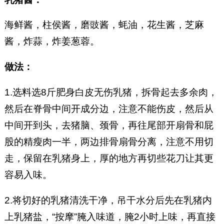
海鲜酱，柱侯酱，磨豉酱，蚝油，花生酱，芝麻
酱，炸蒜，炸姜葱蓉。
做法：
1.选料选8斤肥身白皮无伤乳猪，拆骨起去多余肉，
然后在脊骨中间开成分边，注意不能伤皮，然后从
中间开到头，去猪脑、颈骨，再往尾部开扇骨和屁
股的精瘦肉一半，两边排骨扇骨分离，注意不用切
走，保留在乳猪身上，厚的地方再切些花刀让其更
容易入味。
2.将切好的乳猪清洗干净，吊干水分后先在乳猪内
上乳猪盐，“按摩”腌入味道，腌2小时上味，再直接