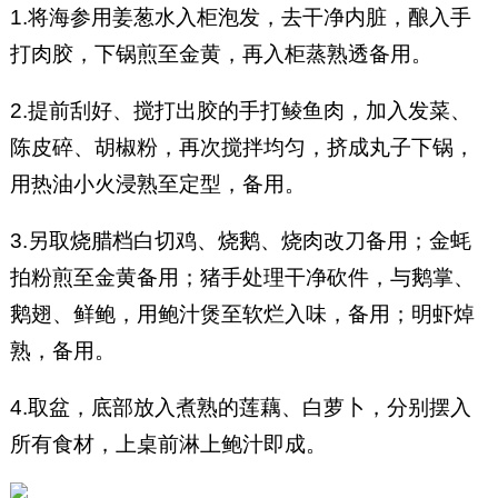
1.将海参用姜葱水入柜泡发，去干净内脏，酿入手
打肉胶，下锅煎至金黄，再入柜蒸熟透备用。
2.提前刮好、搅打出胶的手打鲮鱼肉，加入发菜、
陈皮碎、胡椒粉，再次搅拌均匀，挤成丸子下锅，
用热油小火浸熟至定型，备用。
3.另取烧腊档白切鸡、烧鹅、烧肉改刀备用；金蚝
拍粉煎至金黄备用；猪手处理干净砍件，与鹅掌、
鹅翅、鲜鲍，用鲍汁煲至软烂入味，备用；明虾焯
熟，备用。
4.取盆，底部放入煮熟的莲藕、白萝卜，分别摆入
所有食材，上桌前淋上鲍汁即成。