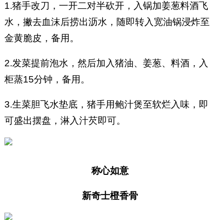
1.猪手改刀，一开二对半砍开，入锅加姜葱料酒飞
水，撇去血沫后捞出沥水，随即转入宽油锅浸炸至
金黄脆皮，备用。
2.发菜提前泡水，然后加入猪油、姜葱、料酒，入
柜蒸15分钟，备用。
3.生菜胆飞水垫底，猪手用鲍汁煲至软烂入味，即
可盛出摆盘，淋入汁芡即可。
称心如意
新奇士橙香骨