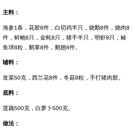
主料：
海参1条，花胶8件，白切鸡半只，烧鹅8件，烧肉8
件，鲜鲍8只，金蚝8只，猪手半只，明虾8只，鲮
鱼球8粒，鹅掌8件，鹅翅8件。
辅料：
发菜50克，西兰花8件，冬菇8粒，手打猪肉胶。
底料：
莲藕500克，白萝卜500克。
做法：