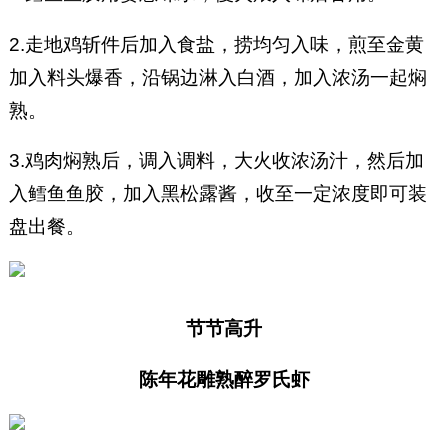
2.走地鸡斩件后加入食盐，捞均匀入味，煎至金黄
加入料头爆香，沿锅边淋入白酒，加入浓汤一起焖
熟。
3.鸡肉焖熟后，调入调料，大火收浓汤汁，然后加
入鳕鱼鱼胶，加入黑松露酱，收至一定浓度即可装
盘出餐。
节节高升
陈年花雕熟醉罗氏虾