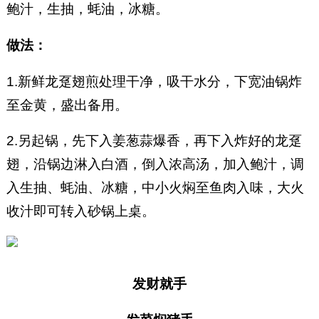
鲍汁，生抽，蚝油，冰糖。
做法：
1.新鲜龙趸翅煎处理干净，吸干水分，下宽油锅炸
至金黄，盛出备用。
2.另起锅，先下入姜葱蒜爆香，再下入炸好的龙趸
翅，沿锅边淋入白酒，倒入浓高汤，加入鲍汁，调
入生抽、蚝油、冰糖，中小火焖至鱼肉入味，大火
收汁即可转入砂锅上桌。
发财就手