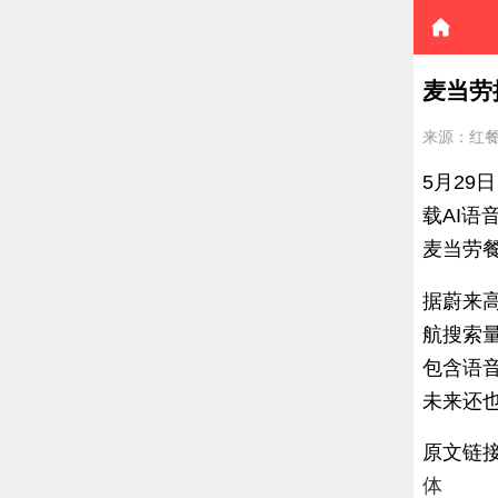
麦当劳
来源：红
5月2
载AI语
麦当劳餐
据蔚来
航搜索
包含语
未来还
原文链
体