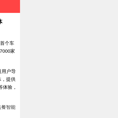
体
业首个车
000家
道用户导
体，提供
等体验，
点餐智能