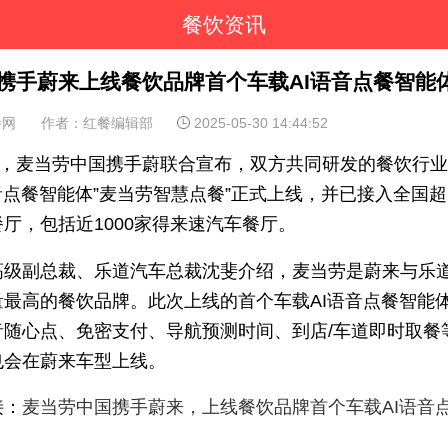
餐饮资讯
携手蔚来上线餐饮品牌首个车载AI语音点餐智能
餐网
作者：红餐编辑部
2025-05-30 14:44:52
9日，麦当劳中国携手蔚联合宣布，双方共同研发的餐饮行
音点餐智能体”麦当劳智慧点餐”正式上线，并已接入全国超7
厅，包括近1000家得来速汽车餐厅。
高级副总裁、乐道汽车总裁沈斐介绍，麦当劳是蔚来与乐
量最高的餐饮品牌。此次上线的首个车载AI语音点餐智能
音随心点、免密支付、导航预测时间、到店/车道即时取餐
也会在蔚来车型上线。
接：
麦当劳中国携手蔚来，上线餐饮品牌首个车载AI语音