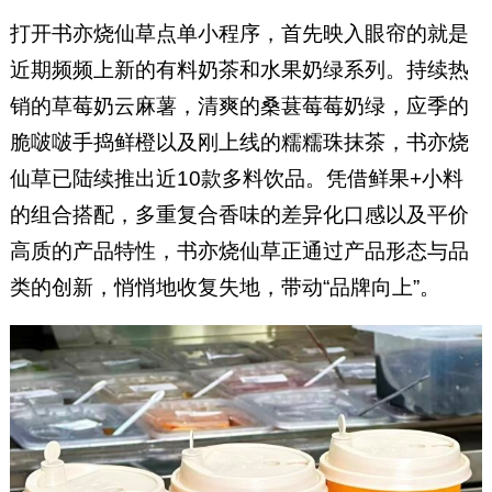
打开书亦烧仙草点单小程序，首先映入眼帘的就是
近期频频上新的有料奶茶和水果奶绿系列。持续热
销的草莓奶云麻薯，清爽的桑葚莓莓奶绿，应季的
脆啵啵手捣鲜橙以及刚上线的糯糯珠抹茶，书亦烧
仙草已陆续推出近10款多料饮品。凭借鲜果+小料
的组合搭配，多重复合香味的差异化口感以及平价
高质的产品特性，书亦烧仙草正通过产品形态与品
类的创新，悄悄地收复失地，带动“品牌向上”。