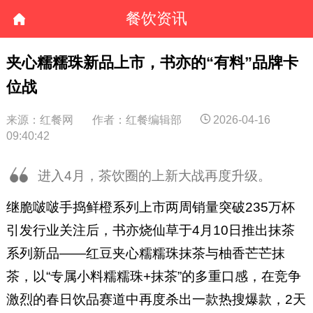
餐饮资讯
夹心糯糯珠新品上市，书亦的“有料”品牌卡
位战
来源：红餐网
作者：红餐编辑部
2026-04-16
09:40:42
进入4月，茶饮圈的上新大战再度升级。
继脆啵啵手捣鲜橙系列上市两周销量突破235万杯
引发行业关注后，书亦烧仙草于4月10日推出抹茶
系列新品——红豆夹心糯糯珠抹茶与柚香芒芒抹
茶，以“专属小料糯糯珠+抹茶”的多重口感，在竞争
激烈的春日饮品赛道中再度杀出一款热搜爆款，2天