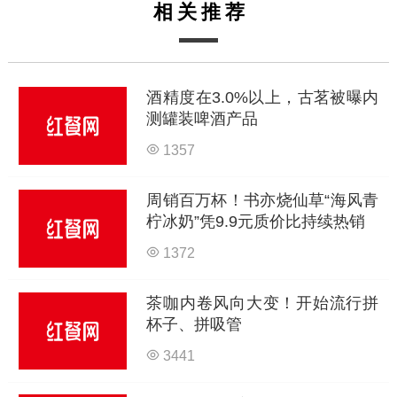
相关推荐
酒精度在3.0%以上，古茗被曝内
测罐装啤酒产品
1357
周销百万杯！书亦烧仙草“海风青
柠冰奶”凭9.9元质价比持续热销
1372
茶咖内卷风向大变！开始流行拼
杯子、拼吸管
3441