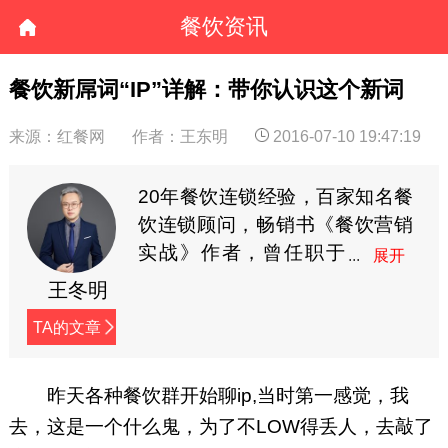
餐饮资讯
餐饮新屌词“IP”详解：带你认识这个新词
来源：红餐网
作者：王东明
2016-07-10 19:47:19
20年餐饮连锁经验，百家知名餐
饮连锁顾问，畅销书《餐饮营销
实战》作者，曾任职于
麦当劳与百胜餐饮集
王冬明
团，专注于“加盟倍增”与“零成本
TA的文章
营销”的实战解决方案。个人微
信：think_vip，公众号：餐饮小
道消息（cyxdxx）。
昨天各种餐饮群开始聊ip,当时第一感觉，我
去，这是一个什么鬼，为了不LOW得丢人，去敲了