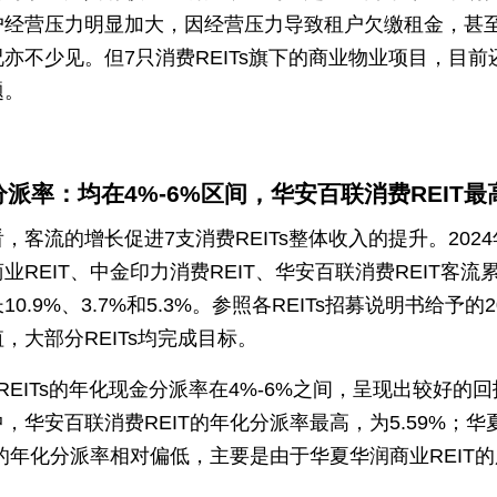
户经营压力明显加大，因经营压力导致租户欠缴租金，甚
亦不少见。但7只消费REITs旗下的商业物业项目，目前
题。
派率：均在4%-6%区间，华安百联消费REIT最
，客流的增长促进7支消费REITs整体收入的提升。202
业REIT、中金印力消费REIT、华安百联消费REIT客流
10.9%、3.7%和5.3%。参照各REITs招募说明书给予的2
，大部分REITs均完成目标。
REITs的年化现金分派率在4%-6%之间，呈现出较好的
，华安百联消费REIT的年化分派率最高，为5.59%；华
T的年化分派率相对偏低，主要是由于华夏华润商业REIT