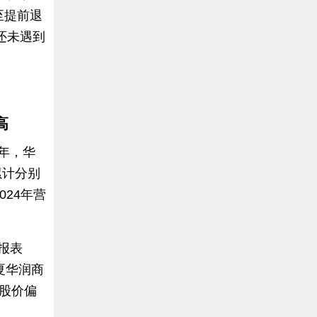
至提前退
还未遇到
高
4年，华
累计分别
024年营
回报表
夏华润商
的股价偏