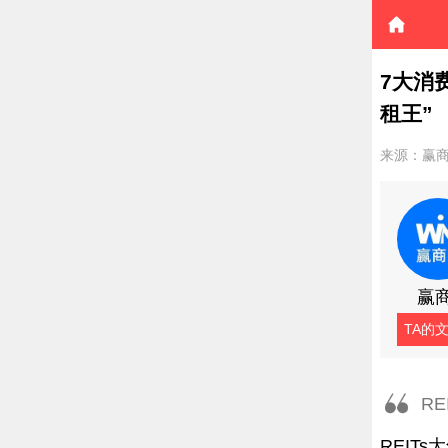
7大消
租王”
来源：赢
赢
TA的
R
REIT