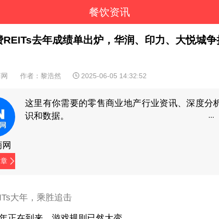
餐饮资讯
费REITs去年成绩单出炉，华润、印力、大悦城争
商网
作者：黎浩然
2025-06-05 14:32:52
这里有你需要的零售商业地产行业资讯、深度分
识和数据。
商网
文章
EITs大年，乘胜追击
s大年正在到来，游戏规则已然大变。