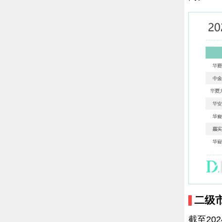
二级
截至20