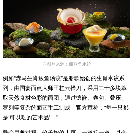
△图片来源：船歌鱼水饺
例如“赤马生肖鲅鱼汤饺”是船歌始创的生肖水饺系
列，由国宴面点大师王桂云操刀，采用二十多块萃
取天然食材色彩的面团，通过镶嵌、卷包、叠压、
罗列等复杂的面艺手工制成。官方宣称，“每一只都
是‘可以吃的艺术品’。”
整个用餐过程，饺子按位上菜、一道接一道，且会