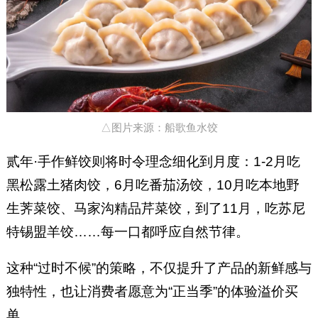
△图片来源：船歌鱼水饺
贰年·手作鲜饺则将时令理念细化到月度：1-2月吃
黑松露土猪肉饺，6月吃番茄汤饺，10月吃本地野
生荠菜饺、马家沟精品芹菜饺，到了11月，吃苏尼
特锡盟羊饺……每一口都呼应自然节律。
这种“过时不候”的策略，不仅提升了产品的新鲜感与
独特性，也让消费者愿意为“正当季”的体验溢价买
单。