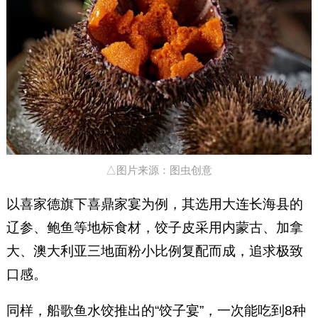
△图片来源：图虫创意
以喜家德旗下喜鼎家宴为例，其选用大连长海县的
辽参、鲍鱼等地标食材，饺子皮采用内蒙古、加拿
大、澳大利亚三地面粉小比例复配而成，追求极致
口感。
同样，船歌鱼水饺推出的“饺子宴”，一次能吃到8种