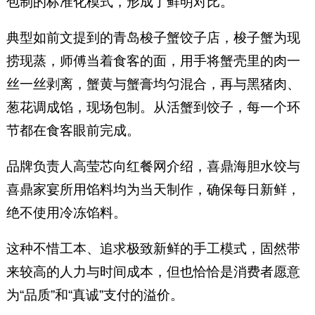
包制的标准化模式，形成了鲜明对比。
典型如前文提到的青岛梭子蟹饺子店，梭子蟹为现
捞现蒸，师傅当着食客的面，用手将蟹壳里的肉一
丝一丝剥离，蟹黄与蟹膏均匀混合，再与黑猪肉、
葱花调成馅，现场包制。从活蟹到饺子，每一个环
节都在食客眼前完成。
品牌负责人高莹芯向红餐网介绍，喜鼎海胆水饺与
喜鼎家宴所用馅料均为当天制作，确保每日新鲜，
绝不使用冷冻馅料。
这种不惜工本、追求极致新鲜的手工模式，固然带
来较高的人力与时间成本，但也恰恰是消费者愿意
为“品质”和“真诚”支付的溢价。