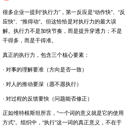
长，深圳建材集团董事长，赛格
集团董事长，富士康科技集团总
很多企业一提到“执行力”，第一反应是“动作快”、“反
裁特别助理等职。在核心期刊发
应快”、“推得动”。但这恰恰是对执行力的最大误
表文章30多篇，3 次荣获国家科
解。执行力不是加快节奏，而是提升穿透力；不是
技进步奖，6 次荣获企业现代化
管理创新成果奖。1992年享受国
干得多，而是干得准。
务院特殊津贴。
真正的执行力，包含三个核心要素：
· 对事的理解要准（方向是否一致）
· 对人的推动要深（愿不愿执行）
· 对过程的反馈要快（问题能否修正）
正如维特根斯坦所言，“一个词的意义就是它的使用
方式”。组织中，“执行”这一词的真正意义，不在于