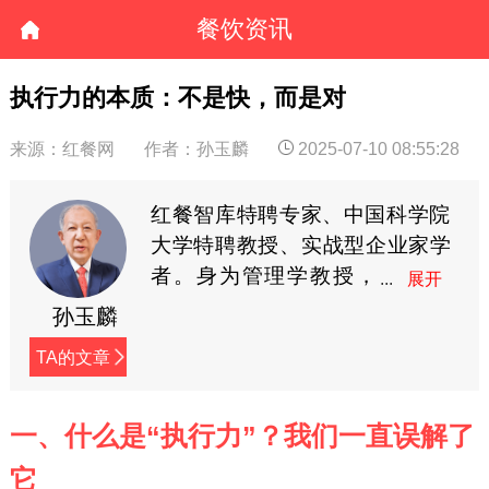
餐饮资讯
执行力的本质：不是快，而是对
来源：红餐网
作者：孙玉麟
2025-07-10 08:55:28
红餐智库特聘专家、中国科学院
大学特聘教授、实战型企业家学
者。身为管理学教授，
授课广受企业家学员欢
孙玉麟
迎；作为创业导师，指导近百家
TA的文章
企业取得不俗业绩。历任山西祁
县洛阳村学校校长、村主任，中
国科学院政策与管理所所长助
一、什么是“执行力”？我们一直误解了
理，国家经贸委技术与装备司处
它