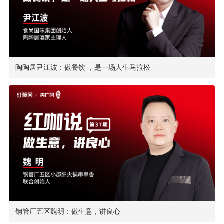
陶陶居尹江波：做餐饮 ，是一场人生马拉松
钢管厂五区魏明：做生意，讲良心