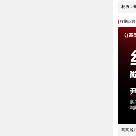
杨勇：
往期回顾
陶陶居