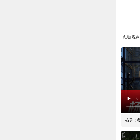
红咖观点
杨勇：