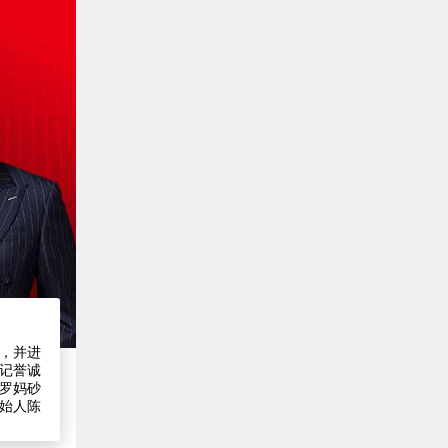
，并进
记誉诚
罗妈砂
始人陈