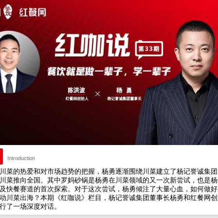
Introduction
川菜的热爱和对市场趋势的把握，杨勇逐渐围绕川菜建立了杨记誉诚集团
川菜推向全国。其中罗妈砂锅是杨勇在川菜领域的又一次新尝试，也是杨
及快餐赛道的首次探索。对于这次尝试，杨勇倾注了大量心血，如何做好
动川菜出海？本期《红咖说》栏目，杨记誉诚集团董事长杨勇和红餐网创
行了一场深度对话。