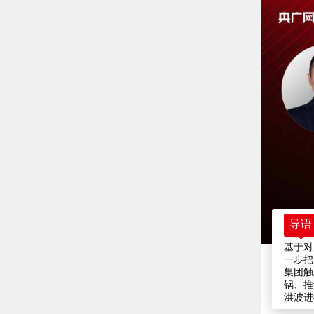
导语
基于对
一步把
集团触
锅、推
洪波进